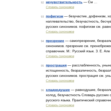
нечувствительность
— См …
92
Словарь синонимов
пофигизм
— безучастие, дофенизм, хо
93
наплевательство, безучастность, бесчу
русских синонимов. пофигизм см. рав
Словарь синонимов
презрение
— самопрезрение, безразли
94
синонимов. презрение см. пренебрежен
справочник. М.: Русский язык. З. Е. Ал
Словарь синонимов
прострация
— расслабленность, уныние
95
истощенность, безразличность, безраз
русских синонимов. прострация см. ун
Словарь синонимов
хладнодушие
— равнодушие, безразлич
96
холод, безучастность Словарь русски
русского языка. Практический справочн
Словарь синонимов