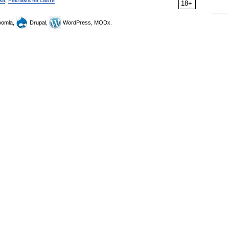
ка
,
Реклама на сайте
18+
omla,
Drupal,
WordPress, MODx.