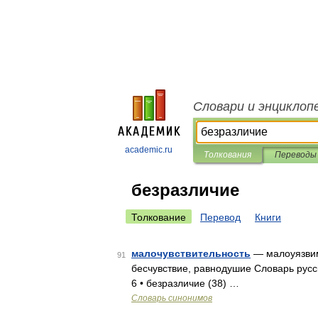
Словари и энциклоп
academic.ru
Толкования
Переводы
безразличие
Толкование
Перевод
Книги
малочувствительность
— малоуязвимо
91
бесчувствие, равнодушие Словарь русс
6 • безразличие (38) …
Словарь синонимов