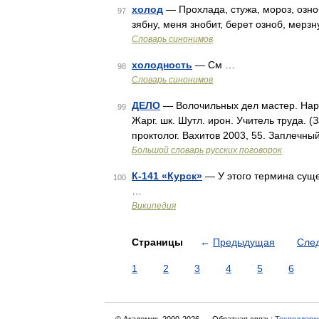
холод
— Прохлада, стужа, мороз, озноб
97
зябну, меня знобит, берет озноб, мерзн
Словарь синонимов
холодность
— См …
98
Словарь синонимов
ДЕЛО
— Волочильных дел мастер. Наро
99
Жарг. шк. Шутл. ирон. Учитель труда. (
проктолог. Вахитов 2003, 55. Заплечный
Большой словарь русских поговорок
К-141 «Курск»
— У этого термина сущес
100
…
Википедия
Страницы
←
Предыдущая
Сле
1
2
3
4
5
6