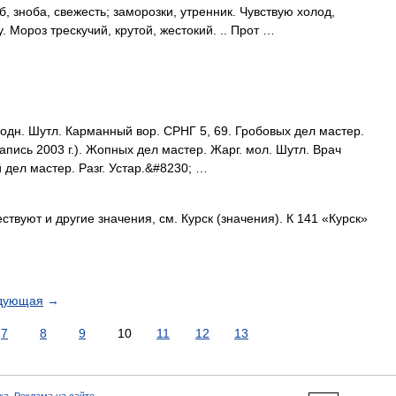
, зноба, свежесть; заморозки, утренник. Чувствую холод,
у. Мороз трескучий, крутой, жестокий. .. Прот …
дн. Шутл. Карманный вор. СРНГ 5, 69. Гробовых дел мастер.
Запись 2003 г.). Жопных дел мастер. Жарг. мол. Шутл. Врач
 дел мастер. Разг. Устар.&#8230; …
твуют и другие значения, см. Курск (значения). К 141 «Курск»
дующая
→
7
8
9
10
11
12
13