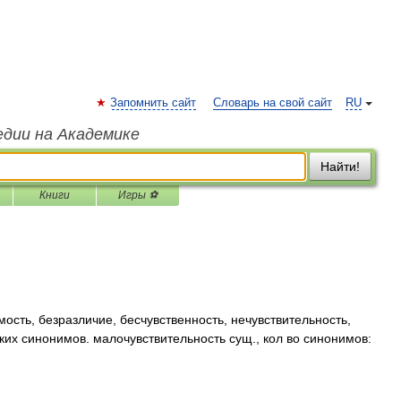
Запомнить сайт
Словарь на свой сайт
RU
едии на Академике
Найти!
Книги
Игры ⚽
сть, безразличие, бесчувственность, нечувствительность,
ких синонимов. малочувствительность сущ., кол во синонимов: