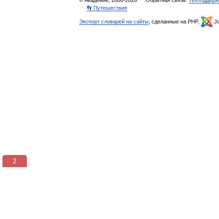
© Академик, 2000-2026
Обратная связь:
Техподдерж
👣 Путешествия
Экспорт словарей на сайты
, сделанные на PHP,
Jo
2