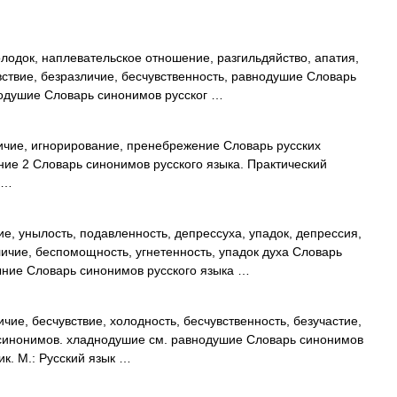
лодок, наплевательское отношение, разгильдяйство, апатия,
вствие, безразличие, бесчувственность, равнодушие Словарь
нодушие Словарь синонимов русског …
чие, игнорирование, пренебрежение Словарь русских
ие 2 Словарь синонимов русского языка. Практический
е …
, унылость, подавленность, депрессуха, упадок, депрессия,
личие, беспомощность, угнетенность, упадок духа Словарь
ыние Словарь синонимов русского языка …
ие, бесчувствие, холодность, бесчувственность, безучастие,
х синонимов. хладнодушие см. равнодушие Словарь синонимов
ик. М.: Русский язык …